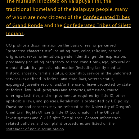
The museum is located on Kalapuya ilihi, the
traditional homeland of the Kalapuya people, many
of whom are now citizens of the
Confederated Tribes
of Grand Ronde
and the
Confederated Tribes of Siletz
Indians
.
UO prohibits discrimination on the basis of real or perceived
“protected characteristic” including race, color, religion, national
origin, sex, sexual orientation, gender identity, gender expression,
pregnancy (including pregnancy-related conditions), age, physical or
mental disability, genetic information (including family medical
history), ancestry, familial status, citizenship, service in the uniformed
services (as defined in federal and state law), veteran status,
expunged juvenile record, and/or the use of leave protected by state
or federal law in all programs and activities, admission, course
offerings, facilities, and employment as required by Title IX, other
applicable laws, and policies. Retaliation is prohibited by UO policy.
Questions and concerns may be referred to the University of Oregon’s
Chief Civil Rights Officer & Title IX Coordinator in the Office of
Investigations and Civil Rights Compliance. Contact information,
related policies, and complaint procedures are listed on the
statement of non-discrimination
.