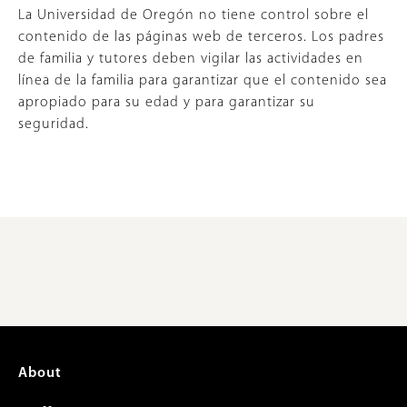
La Universidad de Oregón no tiene control sobre el
contenido de las páginas web de terceros. Los padres
de familia y tutores deben vigilar las actividades en
línea de la familia para garantizar que el contenido sea
apropiado para su edad y para garantizar su
seguridad.
Footer
About